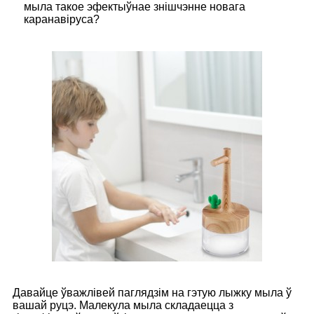
мыла такое эфектыўнае знішчэнне новага
каранавіруса?
Давайце ўважлівей паглядзім на гэтую лыжку мыла ў
вашай руцэ. Малекула мыла складаецца з