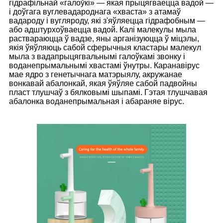
гідрафільнай «галоўкі» — якая прыцягваецца вадой —
і доўгага вуглевадароднага «хваста» з атамаў
вадароду і вугляроду, які з'яўляецца гідрафобным —
або адштурхоўваецца вадой. Калі малекулы мыла
раствараюцца ў вадзе, яны арганізуюцца ў міцэлы,
якія ўяўляюць сабой сферычныя кластары малекул
мыла з вадапрыцягвальнымі галоўкамі звонку і
воданепрымальнымі хвастамі ўнутры. Каранавірус
мае ядро ​​з генетычнага матэрыялу, акружанае
вонкавай абалонкай, якая ўяўляе сабой падвойны
пласт тлушчаў з бялковымі шыпамі. Гэтая тлушчавая
абалонка воданепрымальная і абараняе вірус.