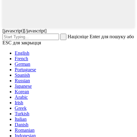
[javascript]
[/javascript]
Націсніце Enter для пошуку або
ESC для закрыцця
English
French
German
Portuguese
Spanish
Russian
Japanese
Korean
Arabic
Irish
Greek
Turkish
Italian
Danish
Romanian
Indonesian