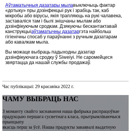
Аўтаматычныя дазатары мыла
выключыць фактар ​​
«дотыку» пры дэзінфекцыі рук і зрабіць так, каб
мікробы або вірусы, якія трапляюць на рукі чалавека,
заставаліся там і былі знішчаны мылам або
дэзінфікуючым сродкам. Дзякуючы бескантактавай
канструкцыі
аўтаматычны дазатар
гэта найбольш
гігіенічны спосаб у параўнанні з ручным дазатарам
або кавалкам мыла.
Вы можаце выбраць падыходны дазатар
дэзінфікуючага сродку ў Siweiyi. Не саромейцеся
звяртацца да нашай службы продажаў.
Час публікацыі: 29 красавіка 2022 г.
ЧАМУ ВЫБРАЦЬ НАС
З моманту свайго заснавання наша фабрыка распрацоўвае
прадукцыю першага сусветнага класа, прытрымліваючыся
прынцыпу
якасць перш за ўсё. Нашы прадукты заваявалі выдатную