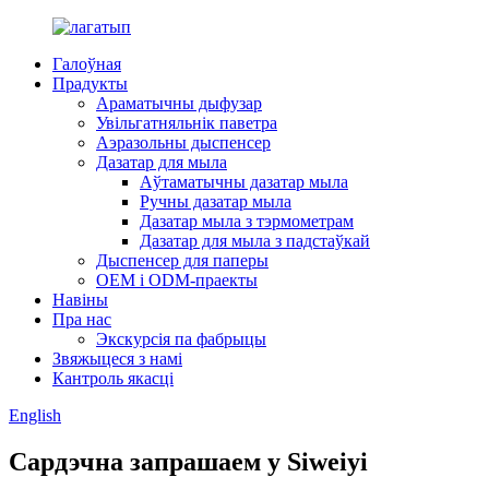
Галоўная
Прадукты
Араматычны дыфузар
Увільгатняльнік паветра
Аэразольны дыспенсер
Дазатар для мыла
Аўтаматычны дазатар мыла
Ручны дазатар мыла
Дазатар мыла з тэрмометрам
Дазатар для мыла з падстаўкай
Дыспенсер для паперы
OEM і ODM-праекты
Навіны
Пра нас
Экскурсія па фабрыцы
Звяжыцеся з намі
Кантроль якасці
English
Сардэчна запрашаем у Siweiyi