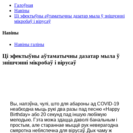
Галоўная
Навіны
Ці эфектыўны аўтаматычны дазатар мыла ў знішчэнні
мікробаў і вірусаў
Навіны
Навіны галіны
Ці эфектыўны аўтаматычны дазатар мыла ў
знішчэнні мікробаў і вірусаў
Вы, напэўна, чулі, што для абароны ад COVID-19
неабходна мыць рукі два разы пад песню «Happy
Birthday» або 20 секунд пад іншую любімую
мелодыю. Гэта можа здацца даволі банальным і
простым, але стараннае мыццё рук неверагодна
смяротна небяспечна для вірусаў. Дык чаму ж