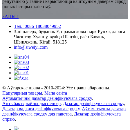
рэпутацыю ў галіне і карыстаюцца каштоўным даверам сярод
новых і старых кліентаў.
ЗАПЫТ
Тэл.: 0086-18038049952
3-ці паверх, будынак F, прамысловы парк Рунхэ, дарога
Чжэнтоу, Хуанпу, вуліца Шацзін, раён Баоань,
Шэньчжэнь, Кітай, 518125
info@siweiyi.com
© Аўтарскае права - 2010-2024: Усе правы абаронены.
Папулярныя тавары
,
Мапа сайта
Аўтаматычны дазатар дэзінфікуючага сродку
,
Антыбактэрыйны дыспенсер
,
Дазатар дэзінфікуючага сродку
,
Дазатар вадкага дэзінфікуючага сродку
,
Аўтаматычны дазатар
дэзінфікуючага сродку для паветра
,
Дазатар дэзінфікуючага
спрэю
,